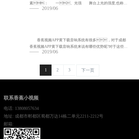
素： 一、光强 舞台上光的强度,也称亮
2019/06
度，是指舞台光在观...
成都音响公司分享香蕉视频APP黄下载室音
响系统的优势
香蕉视频APP黄下载音响系统有很多，对于成都
香蕉视频APP黄下载音响系统来说有哪些优势呢?对于这些优
2019/06
势你知道多少呢? 一、音响...
1
2
3
下一页
联系香蕉小视频
电话: 13808057634
地址: 成都市郫都区蜀都万达14栋二单元2211-2212号
邮箱: