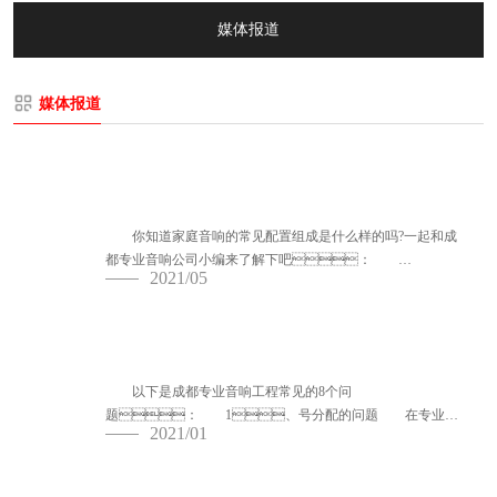
媒体报道
媒体报道
成都专业音响为您讲解家庭音响的常见配置
是什么？
你知道家庭音响的常见配置组成是什么样的吗?一起和成
都专业音响公司小编来了解下吧：
2021/05
1、音源：即...
专业音响工程常见的一些问题
以下是成都专业音响工程常见的8个问
题： 1、号分配的问题 在专业音
2021/01
响工程项目内设置有几组扬声...