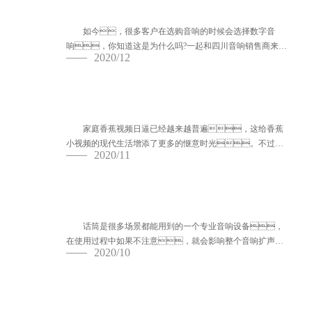
四川音响销售商为您讲解数字音响的六大特
点
如今，很多客户在选购音响的时候会选择数字音
响，你知道这是为什么吗?一起和四川音响销售商来学
2020/12
习下数...
KTV音响设备与家庭香蕉视频日逼音箱有哪
些不同？
家庭香蕉视频日逼已经越来越普遍，这给香蕉
小视频的现代生活增添了更多的惬意时光。不过家
2020/11
庭香蕉视频日逼的K歌效果与KTV音...
浅谈使用广播音响话筒的一些禁忌？
话筒是很多场景都能用到的一个专业音响设备，
在使用过程中如果不注意，就会影响整个音响扩声系
2020/10
统的体验...
音响噪音产生的常见原因？